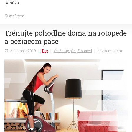
ponúka.
Celý článok
Trénujte pohodlne doma na rotopede
a bežiacom páse
27. december 2019
|
Tipy
|
#bežecký pás
,
#rotoped
|
bez komentára