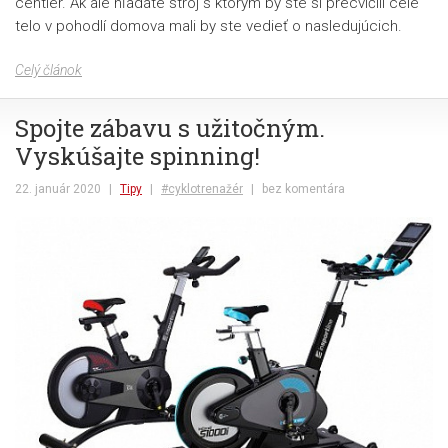
centier. Ak ale hľadáte stroj s ktorým by ste si precvičili celé
telo v pohodlí domova mali by ste vedieť o nasledujúcich.
Celý článok
Spojte zábavu s užitočným.
Vyskúšajte spinning!
22. január 2020
|
Tipy
|
#cyklotrenažér
|
bez komentára