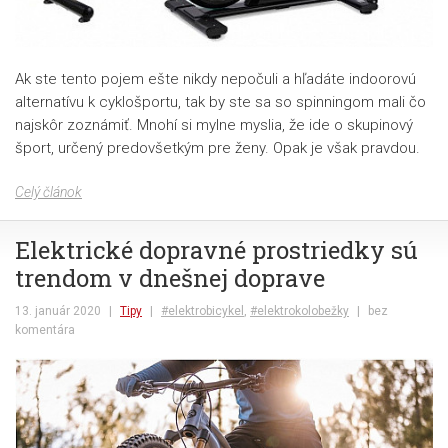
Ak ste tento pojem ešte nikdy nepočuli a hľadáte indoorovú
alternatívu k cyklošportu, tak by ste sa so spinningom mali čo
najskôr zoznámiť. Mnohí si mylne myslia, že ide o skupinový
šport, určený predovšetkým pre ženy. Opak je však pravdou.
Celý článok
Elektrické dopravné prostriedky sú
trendom v dnešnej doprave
13. január 2020
|
Tipy
|
#elektrobicykel
,
#elektrokolobežky
|
bez
komentára