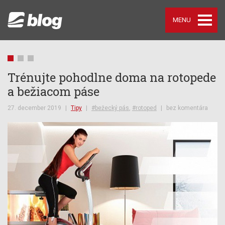
MENU
Trénujte pohodlne doma na rotopede
P
a bežiacom páse
15
str
27. december 2019
|
Tipy
|
#bežecký pás
,
#rotoped
|
bez komentára