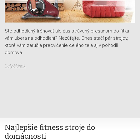
Ta
Ste odhodlaný trénovať ale čas strávený presunom do fitka
pe
vám uberá na odhodlaní? Nezúfajte. Dnes stačí pár strojov,
st
ktoré vám zaručia precvičenie celého tela aj v pohodlí
ak
domova.
šp
pr
Celý článok
ne
Ce
Najlepšie fitness stroje do
domácnosti