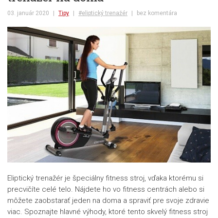
03. január 2020
|
Tipy
|
#eliptický trenažér
|
bez komentára
Eliptický trenažér je špeciálny fitness stroj, vďaka ktorému si
precvičíte celé telo. Nájdete ho vo fitness centrách alebo si
môžete zaobstarať jeden na doma a spraviť pre svoje zdravie
viac. Spoznajte hlavné výhody, ktoré tento skvelý fitness stroj