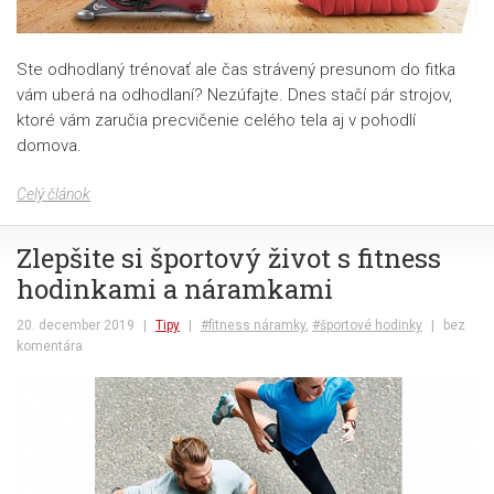
Ste odhodlaný trénovať ale čas strávený presunom do fitka
vám uberá na odhodlaní? Nezúfajte. Dnes stačí pár strojov,
ktoré vám zaručia precvičenie celého tela aj v pohodlí
domova.
Celý článok
Zlepšite si športový život s fitness
hodinkami a náramkami
20. december 2019
|
Tipy
|
#fitness náramky
,
#športové hodinky
|
bez
komentára