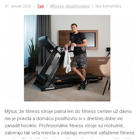
31. január 2020
|
Tipy
|
#fitness
,
#posilňovanie
|
bez komentára
Mýtus, že fitness stroje patria len do fitness centier už dávno
nie je pravda a domácu posilňovňu si v dnešnej dobe vie
zariadiť hocikto. Profesionálne fitness stroje sú mohutné,
zaberajú tak veľa miesta a zvládajú enormné zaťaženie fitness