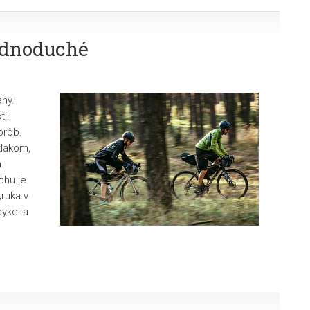
jednoduché
any.
ti.
orôb.
tlakom,
a
chu je
„ruka v
cykel a