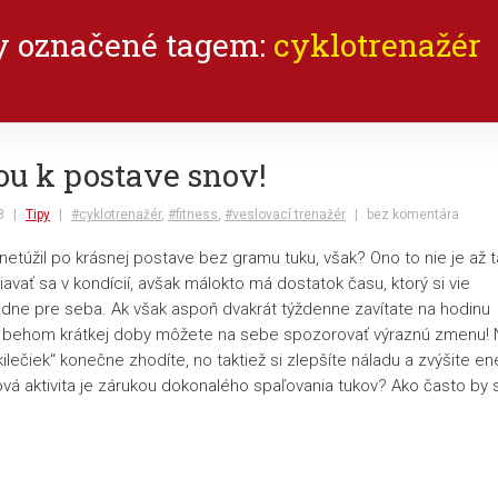
y označené tagem:
cyklotrenažér
u k postave snov!
8
|
Tipy
|
#cyklotrenažér
,
#fitness
,
#veslovací trenažér
|
bez komentára
netúžil po krásnej postave bez gramu tuku, však? Ono to nie je až 
avať sa v kondícií, avšak málokto má dostatok času, ktorý si vie
radne pre seba. Ak však aspoň dvakrát týždenne zavítate na hodinu
ž behom krátkej doby môžete na sebe spozorovať výraznú zmenu! N
kilečiek“ konečne zhodíte, no taktiež si zlepšíte náladu a zvýšite en
vá aktivita je zárukou dokonalého spaľovania tukov? Ako často by 