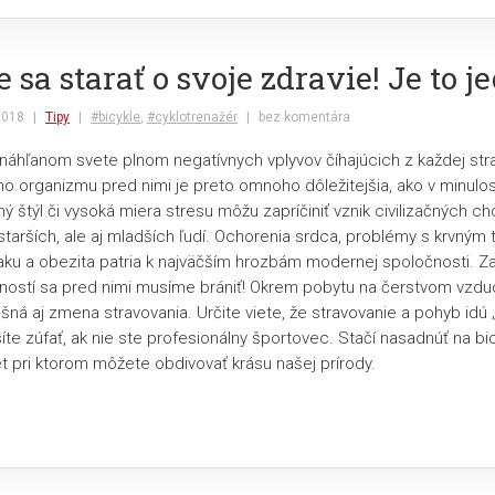
e sa starať o svoje zdravie! Je to 
2018
|
Tipy
|
#bicykle
,
#cyklotrenažér
|
bez komentára
náhľanom svete plnom negatívnych vplyvov číhajúcich z každej str
o organizmu pred nimi je preto omnoho dôležitejšia, ako v minulos
ý štýl či vysoká miera stresu môžu zapríčiniť vznik civilizačných ch
starších, ale aj mladších ľudí. Ochorenia srdca, problémy s krvným 
aku a obezita patria k najväčším hrozbám modernej spoločnosti. Z
ností sa pred nimi musíme brániť! Okrem pobytu na čerstvom vzdu
ná aj zmena stravovania. Určite viete, že stravovanie a pohyb idú 
te zúfať, ak nie ste profesionálny športovec. Stačí nasadnúť na bi
let pri ktorom môžete obdivovať krásu našej prírody.