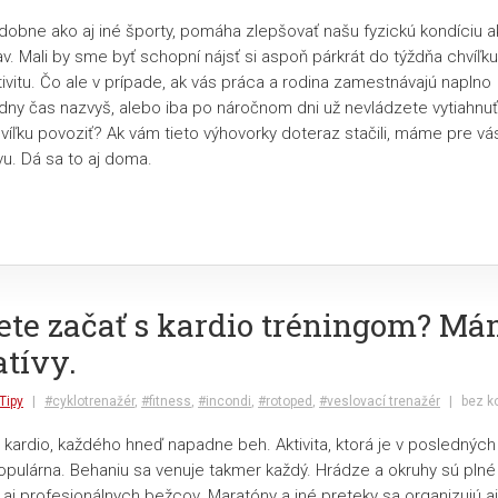
odobne ako aj iné športy, pomáha zlepšovať našu fyzickú kondíciu a
v. Mali by sme byť schopní nájsť si aspoň párkrát do týždňa chvíľk
ivitu. Čo ale v prípade, ak vás práca a rodina zamestnávajú naplno
dny čas nazvyš, alebo iba po náročnom dni už nevládzete vytiahnuť
hvíľku povoziť? Ak vám tieto výhovorky doteraz stačili, máme pre vá
u. Dá sa to aj doma.
ete začať s kardio tréningom? Má
atívy.
Tipy
|
#cyklotrenažér
,
#fitness
,
#incondi
,
#rotoped
,
#veslovací trenažér
|
bez k
 kardio, každého hneď napadne beh. Aktivita, ktorá je v poslednýc
pulárna. Behaniu sa venuje takmer každý. Hrádze a okruhy sú plné
aj profesionálnych bežcov. Maratóny a iné preteky sa organizujú aj