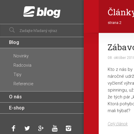
Článk
strana 2
Blog
Zábavo
Novinky
08. október 201
Radcovia
Kto z nás by 
Tipy
náročné udrži
vyčleniť výh
Referencie
spinningu, u
O nás
že tých pár „
Ktorá pohybo
E-shop
mali hýbať?
Celý článok