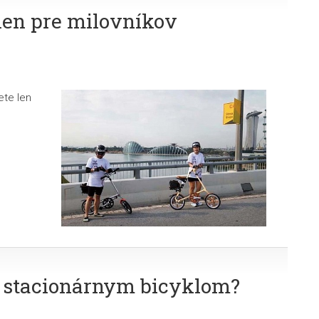
 len pre milovníkov
ete len
a stacionárnym bicyklom?