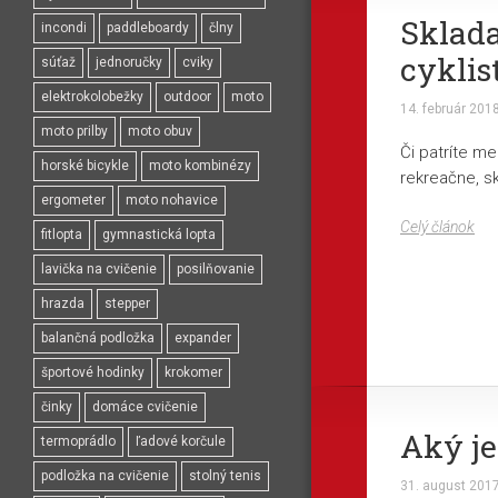
Sklada
incondi
paddleboardy
člny
cyklis
súťaž
jednoručky
cviky
elektrokolobežky
outdoor
moto
14. február 201
moto prilby
moto obuv
Či patríte me
horské bicykle
moto kombinézy
rekreačne, s
ergometer
moto nohavice
Celý článok
fitlopta
gymnastická lopta
lavička na cvičenie
posilňovanie
hrazda
stepper
balančná podložka
expander
športové hodinky
krokomer
činky
domáce cvičenie
Aký je
termoprádlo
ľadové korčule
podložka na cvičenie
stolný tenis
31. august 201