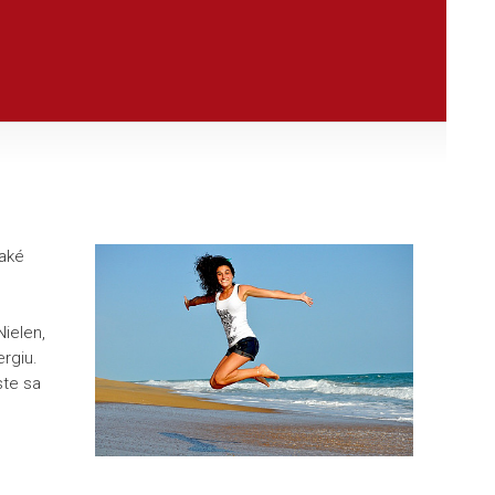
také
ielen,
ergiu.
ste sa