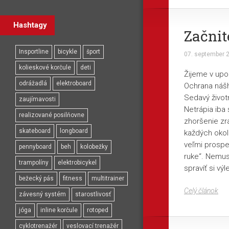
Hashtagy
Začnit
Insportline
bicykle
šport
07. september 
kolieskové korčule
deti
Žijeme v upo
odrážadlá
elektroboard
Ochrana nášh
Sedavý životn
zaujímavosti
Netrápia iba 
realizované posilňovne
zhoršenie zr
skateboard
longboard
každých okol
veľmi prospeš
pennyboard
beh
kolobežky
ruke“. Nemusí
trampolíny
elektrobicykel
spravíť si vý
bežecký pás
fitness
multitrainer
Celý článok
závesný systém
starostlivosť
jóga
inline korčule
rotoped
cyklotrenažér
veslovací trenažér