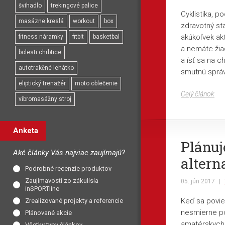
švihadlo
trekingové palice
Cyklistika, p
masázne kreslá
workout
box
zdravotný sta
akúkoľvek akt
fitness náramky
fitbit
basketbal
a nemáte žia
bolesti chrbtice
a ísť sa na c
autotrakčné lehátko
smutnú správ
eliptický trenažér
moto oblečenie
Celý článok
vibromasážny stroj
Anketa
Plánuj
Aké články Vás najviac zaujímajú?
altern
Podrobné recenzie produktov
Zaujímavosti zo zákulisia
05. jún 2017
|
inSPORTline
Keď sa povie
Zrealizované projekty a referencie
nesmierne po
Plánované akcie
amatérskych 
Všetky typy článkov