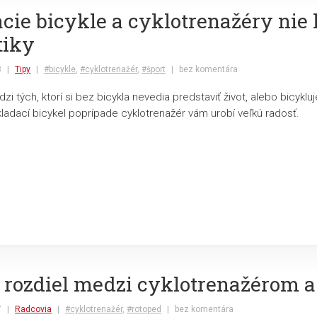
cie bicykle a cyklotrenažéry nie
tiky
8
|
Tipy
|
#bicykle
,
#cyklotrenažér
,
#šport
|
bez komentára
dzi tých, ktorí si bez bicykla nevedia predstaviť život, alebo bicykluj
kladací bicykel poprípade cyklotrenažér vám urobí veľkú radosť.
 rozdiel medzi cyklotrenažérom 
7
|
Radcovia
|
#cyklotrenažér
,
#rotoped
|
bez komentára