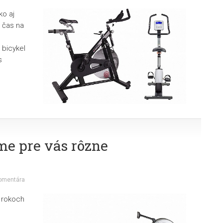
ko aj
u čas na
 bicykel
s
me pre vás rôzne
omentára
h rokoch