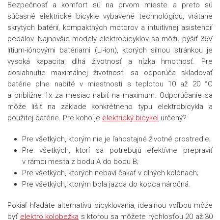
Bezpečnosť a komfort sú na prvom mieste a preto sú
súčasné elektrické bicykle vybavené technológiou, vrátane
skrytých batérií, kompaktných motorov a intuitívnej asistencií
pedálov. Najnovšie modely elektrobicyklov sa môžu pýšiť 36V
lítium-iónovými batériami (Li-ion), ktorých silnou stránkou je
vysoká kapacita, dlhá životnosť a nízka hmotnosť. Pre
dosiahnutie maximálnej životnosti sa odporúča skladovať
batérie plne nabité v miestnosti s teplotou 10 až 20 °C
a približne 1x za mesiac nabiť na maximum. Odporúčanie sa
môže líšiť na základe konkrétneho typu elektrobicykla a
použitej batérie. Pre koho je
elektrický bicykel
určený?
Pre všetkých, ktorým nie je ľahostajné životné prostredie;
Pre všetkých, ktorí sa potrebujú efektívne prepraviť
v rámci mesta z bodu A do bodu B;
Pre všetkých, ktorých nebaví čakať v dlhých kolónach;
Pre všetkých, ktorým bola jazda do kopca náročná.
Pokiaľ hľadáte alternatívu bicyklovania, ideálnou voľbou môže
byť
elektro kolobežka
s ktorou sa môžete rýchlosťou 20 až 30