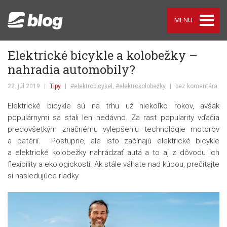
MENU
Elektrické bicykle a kolobežky –
nahradia automobily?
22. júl 2019
|
Tipy
|
#elektrobicykel
,
#elektrokolobežky
|
bez komentára
Elektrické bicykle sú na trhu už niekoľko rokov, avšak
populárnymi sa stali len nedávno. Za rast popularity vďačia
predovšetkým značnému vylepšeniu technológie motorov
a batérií. Postupne, ale isto začínajú elektrické bicykle
a elektrické kolobežky nahrádzať autá a to aj z dôvodu ich
flexibility a ekologickosti. Ak stále váhate nad kúpou, prečítajte
si nasledujúce riadky.