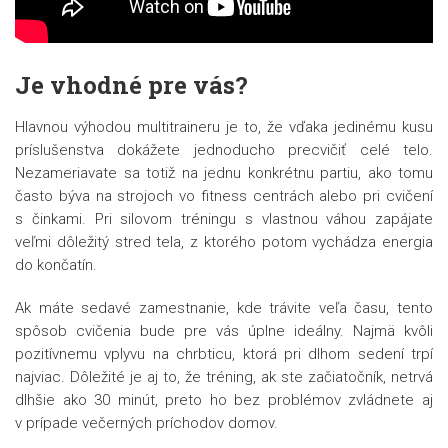
Je vhodné pre vás?
Hlavnou výhodou multitraineru je to, že vďaka jedinému kusu
príslušenstva dokážete jednoducho precvičiť celé telo.
Nezameriavate sa totiž na jednu konkrétnu partiu, ako tomu
často býva na strojoch vo fitness centrách alebo pri cvičení
s činkami. Pri silovom tréningu s vlastnou váhou zapájate
veľmi dôležitý stred tela, z ktorého potom vychádza energia
do končatín.
Ak máte sedavé zamestnanie, kde trávite veľa času, tento
spôsob cvičenia bude pre vás úplne ideálny. Najmä kvôli
pozitívnemu vplyvu na chrbticu, ktorá pri dlhom sedení trpí
najviac. Dôležité je aj to, že tréning, ak ste začiatočník, netrvá
dlhšie ako 30 minút, preto ho bez problémov zvládnete aj
v prípade večerných príchodov domov.