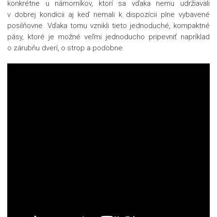
konkrétne u námorníkov, ktorí sa vďaka nemu udržiavali
v dobrej kondícii aj keď nemali k dispozícii plne vybavené
posilňovne. Vďaka tomu vznikli tieto jednoduché, kompaktné
pásy, ktoré je možné veľmi jednoducho pripevniť napríklad
o zárubňu dverí, o strop a podobne.