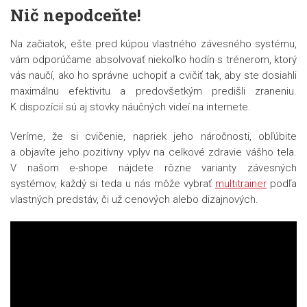
Nič nepodceňte!
Na začiatok, ešte pred kúpou vlastného závesného systému,
vám odporúčame absolvovať niekoľko hodín s trénerom, ktorý
vás naučí, ako ho správne uchopiť a cvičiť tak, aby ste dosiahli
maximálnu efektivitu a predovšetkým predišli zraneniu.
K dispozícií sú aj stovky náučných videí na internete.
Veríme, že si cvičenie, napriek jeho náročnosti, obľúbite
a objavíte jeho pozitívny vplyv na celkové zdravie vášho tela.
V našom e-shope nájdete rôzne varianty závesných
systémov, každý si teda u nás môže vybrať
multitrainer
podľa
vlastných predstáv, či už cenových alebo dizajnových.