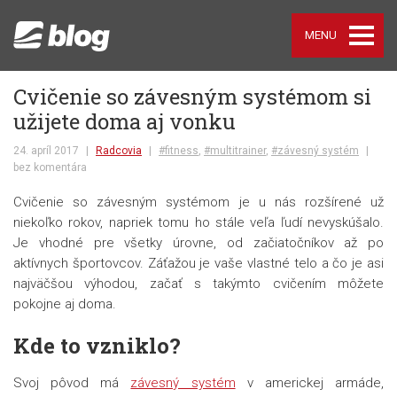
MENU
Cvičenie so závesným systémom si
užijete doma aj vonku
24. apríl 2017
|
Radcovia
|
#fitness
,
#multitrainer
,
#závesný systém
|
bez komentára
Cvičenie so závesným systémom je u nás rozšírené už
niekoľko rokov, napriek tomu ho stále veľa ľudí nevyskúšalo.
Je vhodné pre všetky úrovne, od začiatočníkov až po
aktívnych športovcov. Záťažou je vaše vlastné telo a čo je asi
najväčšou výhodou, začať s takýmto cvičením môžete
pokojne aj doma.
Kde to vzniklo?
Svoj pôvod má
závesný systém
v americkej armáde,