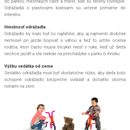
do parkov, mestských častí a miest, kde sú terény rovnejšie.
Odrážadlá s plastovými kolesami sú určené primárne do
interiéru.
Hmotnosť odrážadla
Odrážadlo by malo byť čo najľahšie, aby aj najmenší drobček
nemusel pri jazde bojovať s váhou a tiež to určite ocenia
rodičia, ktorí často musia bicykel niesť v ruke, keď už dieťa
nechce jazdiť a ste niekde na prechádzke v parku či ihrisku
Výšku sedátka od zeme
Sedátko odrážadla musí byť dostatočne nízko, aby dieťa bolo
schopné odrážadlo bezpečne ovládať a dočiahlo oboma
nohami na zem.