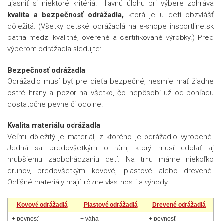
ujasniť si niektoré kritériá. Hlavnú úlohu pri výbere zohráva
kvalita a bezpečnosť odrážadla,
ktorá je u detí obzvlášť
dôležitá. (Všetky detské odrážadlá na e-shope insportline.sk
patria medzi kvalitné, overené a certifikované výrobky.) Pred
výberom odrážadla sledujte:
Bezpečnosť odrážadla
Odrážadlo musí byť pre dieťa bezpečné, nesmie mať žiadne
ostré hrany a pozor na všetko, čo nepôsobí už od pohľadu
dostatočne pevne či odolne.
Kvalita materiálu odrážadla
Veľmi dôležitý je materiál, z ktorého je odrážadlo vyrobené.
Jedná sa predovšetkým o rám, ktorý musí odolať aj
hrubšiemu zaobchádzaniu detí. Na trhu máme niekoľko
druhov, predovšetkým kovové, plastové alebo drevené.
Odlišné materiály majú rôzne vlastnosti a výhody:
Kovové odrážadlá
Plastové odrážadlá
Drevené odrážadlá
+ pevnosť
+ váha
+ pevnosť