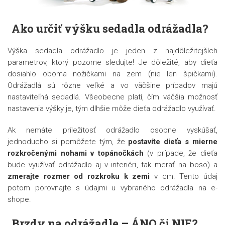
Ako určiť výšku sedadla odrážadla?
Výška sedadla odrážadlo je jeden z najdôležitejších
parametrov, ktorý pozorne sledujte! Je dôležité, aby dieťa
dosiahlo oboma nožičkami na zem (nie len špičkami).
Odrážadlá sú rôzne veľké a vo väčšine prípadov majú
nastaviteľná sedadlá. Všeobecne platí, čím väčšia možnosť
nastavenia výšky je, tým dlhšie môže dieťa odrážadlo využívať.
Ak nemáte príležitosť odrážadlo osobne vyskúšať,
jednoducho si pomôžete tým, že
postavíte dieťa s mierne
rozkročenými nohami v topánočkách
(v prípade, že dieťa
bude využívať odrážadlo aj v interiéri, tak merať na boso) a
zmerajte rozmer od rozkroku k zemi
v cm. Tento údaj
potom porovnajte s údajmi u vybraného odrážadla na e-
shope.
Brzdy na odrážadle – ÁNO či NIE?