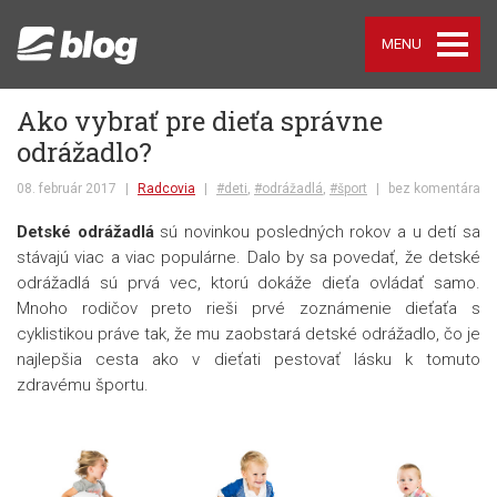
MENU
Ako vybrať pre dieťa správne
odrážadlo?
08. február 2017
|
Radcovia
|
#deti
,
#odrážadlá
,
#šport
|
bez komentára
Detské odrážadlá
sú novinkou posledných rokov a u detí sa
stávajú viac a viac populárne. Dalo by sa povedať, že detské
odrážadlá sú prvá vec, ktorú dokáže dieťa ovládať samo.
Mnoho rodičov preto rieši prvé zoznámenie dieťaťa s
cyklistikou práve tak, že mu zaobstará detské odrážadlo, čo je
najlepšia cesta ako v dieťati pestovať lásku k tomuto
zdravému športu.