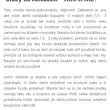
Táto otázka nemá jednoznačnú odpoveď. Základom je, pre
aké staré dieťa odrážadlo kupujete. U malých detí (1,5 - 3
roky) nie je brzda tak nutná, pretože deti v tomto veku
intuitívne používajú na brzdenie nohy a ich pozornosť je
zameraná na držanie rovnováhy. Navyše brzdenie brzdičkou je
pre veľa detí vo veku 1,5 - 3 roky problém, pretože na to ešte
nemajú dosť sily, aby brzdu dokázali dostatočne stlačiť. Vo
veku od 3 rokov by sa deti už naopak mali učiť používať brzdu,
pretože už sú schopné vyvinúť vyššiu rýchlosť a majú viac sily.
Navyše pri prechode na detský bicykel je nutné, aby dieťa
vedelo brzdu používať.
Veľmi dôležitá je kvalita a sila odporu bŕzd. Určite najprv
vyskúšajte, či Vaše dieťa dočiahne na brzdové páky a či
zvládne brzdu pritiahnuť. Myslite tiež na to, že detské prstíky
nemajú takú silu a čoskoro sa unavia. Príliš veľká obtiažnosť
pritiahnutia môže spôsobiť, že dieťa potom nemusí zvládnuť
bezpečne zabrzdiť.