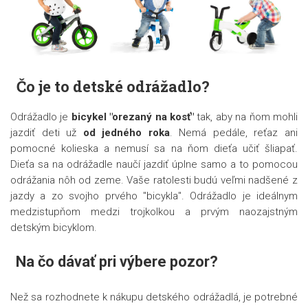
Čo je to detské odrážadlo?
Odrážadlo je
bicykel "orezaný na kosť"
tak, aby na ňom mohli
jazdiť deti už
od jedného roka
. Nemá pedále, reťaz ani
pomocné kolieska a nemusí sa na ňom dieťa učiť šliapať.
Dieťa sa na odrážadle naučí jazdiť úplne samo a to pomocou
odrážania nôh od zeme. Vaše ratolesti budú veľmi nadšené z
jazdy a zo svojho prvého "bicykla". Odrážadlo je ideálnym
medzistupňom medzi trojkolkou a prvým naozajstným
detským bicyklom.
Na čo dávať pri výbere pozor?
Než sa rozhodnete k nákupu detského odrážadlá, je potrebné