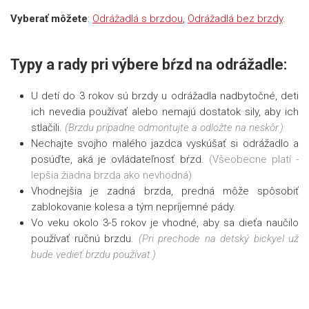
Vyberať môžete
:
Odrážadlá s brzdou
,
Odrážadlá bez brzdy
.
Typy a rady pri výbere bŕzd na odrážadle:
U detí do 3 rokov sú brzdy u odrážadla nadbytočné, deti
ich nevedia používať alebo nemajú dostatok sily, aby ich
stlačili.
(Brzdu prípadne odmontujte a odložte na neskôr.)
Nechajte svojho malého jazdca vyskúšať si odrážadlo a
posúďte, aká je ovládateľnosť bŕzd.
(Všeobecne platí -
lepšia žiadna brzda ako nevhodná)
Vhodnejšia je zadná brzda, predná môže spôsobiť
zablokovanie kolesa a tým nepríjemné pády.
Vo veku okolo 3-5 rokov je vhodné, aby sa dieťa naučilo
používať ručnú brzdu.
(Pri prechode na detský bickyel už
bude vedieť brzdu používat.)