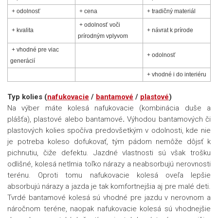
+ odolnosť
+ cena
+ tradičný materiál
+ odolnosť voči
+ kvalita
+ návrat k prírode
prírodným vplyvom
+ vhodné pre viac
+ odolnosť
generácií
+ vhodné i do interiéru
Typ kolies (
nafukovacie
/
bantamové
/
plastové
)
Na výber máte kolesá nafukovacie (kombinácia duše a
plášťa), plastové alebo
bantamové
.
Výhodou bantamových či
plastových kolies spočíva predovšetkým v odolnosti, kde nie
je potreba koleso dofukovať, tým pádom nemôže dôjsť k
pichnutiu, čiže defektu. Jazdné vlastnosti sú však trošku
odlišné, kolesá netlmia toľko nárazy a neabsorbujú nerovnosti
terénu. Oproti tomu nafukovacie kolesá oveľa lepšie
absorbujú nárazy a jazda je tak komfortnejšia aj pre malé deti.
Tvrdé bantamové kolesá sú vhodné pre jazdu v nerovnom a
náročnom teréne, naopak nafukovacie kolesá sú vhodnejšie